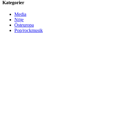
Kategorier
Media
Nöje
Östeuropa
Pop/rockmusik