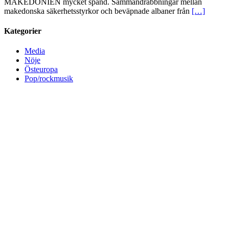
MAKEDONIEN mycket spänd. Sammandrabbningar mellan
makedonska säkerhetsstyrkor och beväpnade albaner från
[…]
Kategorier
Media
Nöje
Östeuropa
Pop/rockmusik