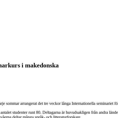
markurs i makedonska
ommar ar­rangerat det tre veck­­or långa Inter­na­tio­nella semina­riet för
an­ta­let studenter runt 80. Delta­gar­na är hu­vud­­sakligen från andra lä
ivåerna deltar många språk- och litteraturforskare.