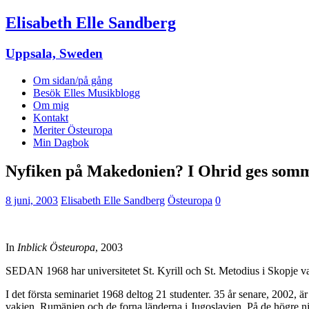
Elisabeth Elle Sandberg
Uppsala, Sweden
Om sidan/på gång
Besök Elles Musikblogg
Om mig
Kontakt
Meriter Östeuropa
Min Dagbok
Nyfiken på Makedonien? I Ohrid ges som
8 juni, 2003
Elisabeth Elle Sandberg
Östeuropa
0
In
Inblick Östeuropa
, 2003
SEDAN 1968 har universitetet St. Kyrill och St. Metodius i Skopje varje s
I det första seminariet 1968 deltog 21 studenter. 35 år sena­re, 2002, är 
vakien, Rumä­nien och de forna länderna i Jugo­­slavien. På de hög­re n