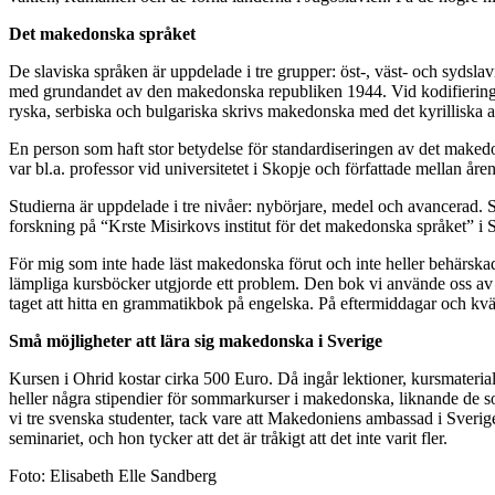
Det makedonska språket
De slaviska språken är uppdelade i tre grup­per: öst-, väst- och sydsla
med grun­dan­det av den ma­ke­­­­donska repub­li­­ken 1944. Vid kodi­fie­ri
ryska, ser­biska och bulgariska skrivs make­donska med det kyrilliska a
En person som haft stor betydelse för stan­dar­di­se­ringen av det mak
var bl.a. profes­sor vid uni­ver­sitetet i Skopje och förfat­ta­­­de mella
Studierna är uppdelade i tre nivåer: ny­bör­jare, medel och avan­cerad. S
forskning på “Krste Misirkovs institut för det make­donska språket” i 
För mig som inte hade läst makedon­ska förut och inte heller behärskade
lämpliga kursböcker utgjorde ett problem. Den bok vi använde oss av på
taget att hitta en gramma­­tik­­bok på engelska. På eftermiddagar och kväl
Små möjligheter att lära sig makedonska
i Sverige
Kursen i Ohrid kos­tar cirka 500 Euro. Då ingår lek­­tioner, kurs­mate­rial
hel­ler några stipendier för sommar­kurser i ma­ke­donska, lik­nande d
vi tre svenska studen­ter, tack vare att Make­­don­iens am­bassad i Sve­rig
seminariet, och hon tycker att det är tråkigt att det inte varit fler.
Foto: Elisabeth Elle Sandberg