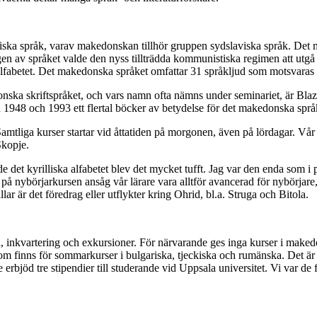
viska språk, varav makedonskan tillhör gruppen sydslaviska språk. Det ma
ngen av språket valde den nyss till­träd­da kom­mu­nis­tiska regi­men att ut
lfabet­et. Det make­don­ska språket omfattar 31 språk­ljud som motsvaras 
edon­ska skrift­språket, och vars namn ofta nämns under seminariet, är 
n åren 1948 och 1993 ett flertal böcker av betydelse för det makedonska spr
amt­liga kurser startar vid åttatiden på mor­go­nen, även på lördagar. Vår 
Skopje.
 det kyrilliska alfabetet blev det mycket tufft. Jag var den enda som i 
 nybörjar­kursen ansåg vår lärare vara alltför avan­ce­rad för nybörjare,
lar är det före­drag eller utflykter kring Ohrid, bl.a. Struga och Bitola.
, inkvartering och exkur­sio­ner. För närvarande ges inga kurser i make­­don
e som finns för sommarkurser i bulga­riska, tjeckiska och rumänska. Det 
e erbjöd tre stipen­dier till stude­ran­de vid Uppsala universi­tet. Vi var d