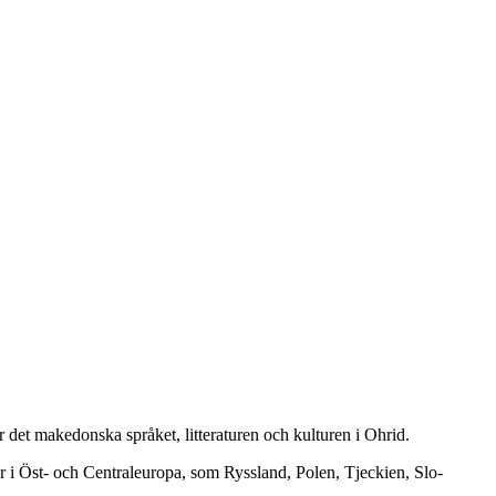
 det makedonska språ­ket, litte­ra­tu­ren och kulturen i Ohrid.
nder i Öst- och Central­euro­pa, som Ryssland, Polen, Tjeckien, Slo­