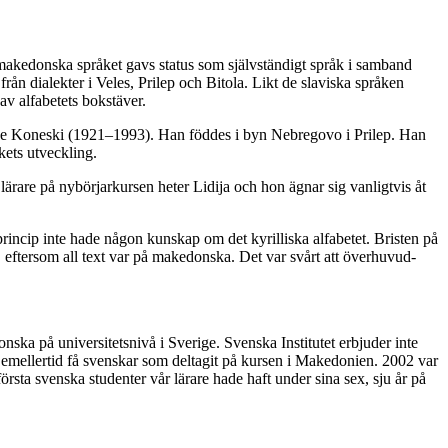
ke­don­ska språket gavs status som själv­stän­digt språk i sam­band
gå från dialekter i Veles, Prilep och Bitola. Likt de slaviska språken
av alfabetets bokstäver.
Blaze Koneski (1921–1993). Han föd­des i byn Nebre­govo i Prilep. Han
åkets utveckling.
lärare på ny­bör­­jarkursen heter Lidija och hon ägnar sig vanligtvis åt
princip inte hade någon kunskap om det kyrilliska alfabetet. Bristen på
 eftersom all text var på makedonska. Det var svårt att över­huvud­
ska på univer­si­tets­nivå i Sve­ri­ge. Svenska Institutet erbjuder inte
är emellertid få svenskar som deltagit på kursen i Makedonien. 2002 var
e första svenska studenter vår lärare hade haft under sina sex, sju år på