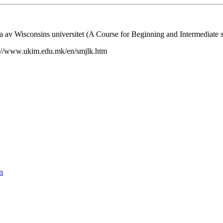
av Wis­con­sins universitet (A Course for Begin­ning and Intermediate s
tp://www.ukim.edu.mk/en/smjlk.htm
n