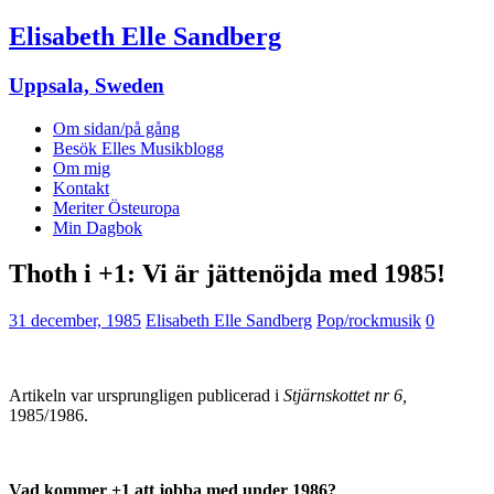
Elisabeth Elle Sandberg
Uppsala, Sweden
Om sidan/på gång
Besök Elles Musikblogg
Om mig
Kontakt
Meriter Östeuropa
Min Dagbok
Thoth i +1: Vi är jättenöjda med 1985!
31 december, 1985
Elisabeth Elle Sandberg
Pop/rockmusik
0
Artikeln var ursprungligen publicerad i
Stjärnskottet nr 6,
1985/1986.
Vad kommer +1 att jobba med under 1986?