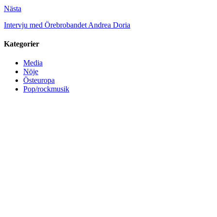
Nästa
Intervju med Örebrobandet Andrea Doria
Kategorier
Media
Nöje
Östeuropa
Pop/rockmusik