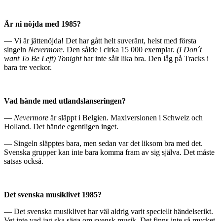
Är ni nöjda med 1985?
— Vi är jättenöjda! Det har gått helt suveränt, helst med första
singeln
Nevermore
. Den sålde i cirka 15 000 exemplar.
(I Don´t
want To Be Left) Tonight
har inte sålt lika bra. Den låg på Tracks i
bara tre veckor.
Vad hände med utlandslanseringen?
—
Nevermore
är släppt i Belgien. Maxiversionen i Schweiz och
Holland. Det hände egentligen inget.
— Singeln släpptes bara, men sedan var det liksom bra med det.
Svenska grupper kan inte bara komma fram av sig själva. Det måste
satsas också.
Det svenska musiklivet 1985?
— Det svenska musiklivet har väl aldrig varit speciellt händelserikt.
Vet inte vad jag ska säga om svensk musik. Det finns inte så mycket