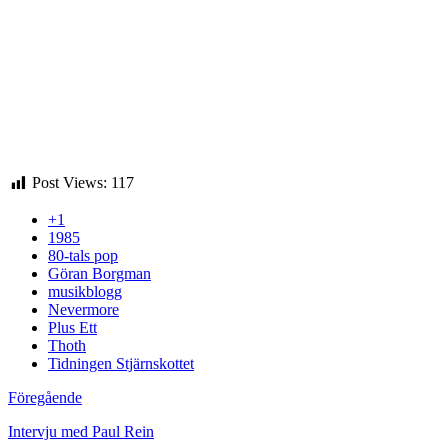
Post Views:
117
+1
1985
80-tals pop
Göran Borgman
musikblogg
Nevermore
Plus Ett
Thoth
Tidningen Stjärnskottet
Föregående
Intervju med Paul Rein